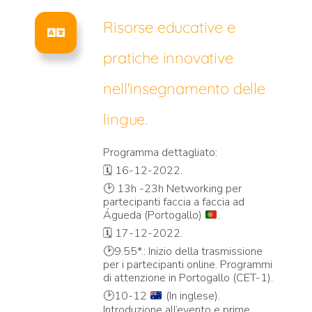
Risorse educative e
pratiche innovative
nell'insegnamento delle
lingue.
Programma dettagliato:
🗓️ 16-12-2022.
🕑
13h -23h Networking per
partecipanti faccia a faccia ad
Águeda (Portogallo)
.
🗓️ 17-12-2022.
🕑9.55*.: Inizio della trasmissione
per i partecipanti online. Programmi
di attenzione in Portogallo (CET-1).
🕑
10-12
(In inglese).
Introduzione all’evento e prime