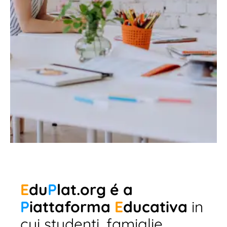
E
du
P
lat.org é a
P
iattaforma
E
ducativa
in
cui studenti, famiglie,