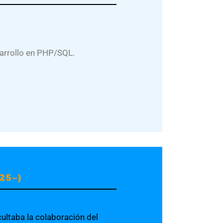
arrollo en PHP/SQL.
25–)
cultaba la colaboración del