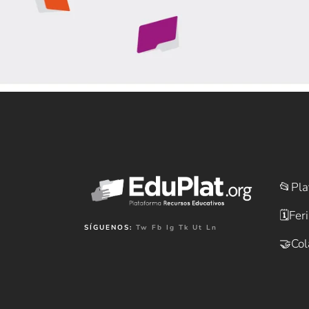
📂
Pla
🗓️
Fer
SÍGUENOS:
Tw
Fb
Ig
Tk
Ut
Ln
🤝
Col