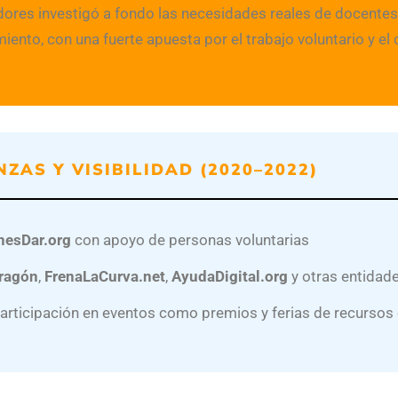
ores investigó a fondo las necesidades reales de docentes,
ento, con una fuerte apuesta por el trabajo voluntario y e
NZAS Y VISIBILIDAD (2020–2022)
nesDar.org
con apoyo de personas voluntarias
ragón
,
FrenaLaCurva.net
,
AyudaDigital.org
y otras entidade
 participación en eventos como premios y ferias de recursos