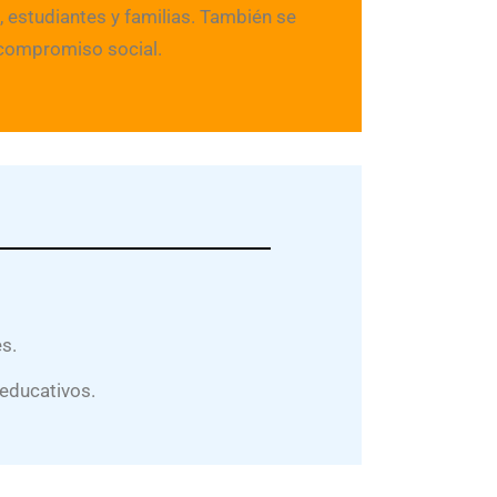
 estudiantes y familias. También se
l compromiso social.
s.
 educativos.