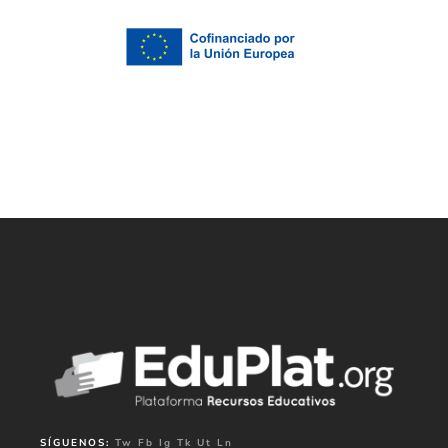
SÍGUENOS:
Tw
Fb
Ig
Tk
Ut
Ln