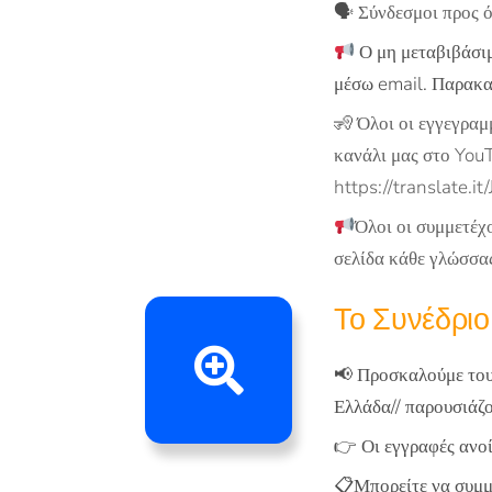
🗣️
Σύνδεσμοι προς ό
Ο μη μεταβιβάσιμ
μέσω email. Παρακαλ
🧏
Όλοι οι εγγεγραμ
κανάλι μας στο Yo
https://translate.i
Όλοι οι συμμετέχ
σελίδα κάθε γλώσσας
Το Συνέδριο
📢 Προσκαλούμε του
Ελλάδα// παρουσιάζο
👉 Οι εγγραφές ανο
📋Μπορείτε να συμμε