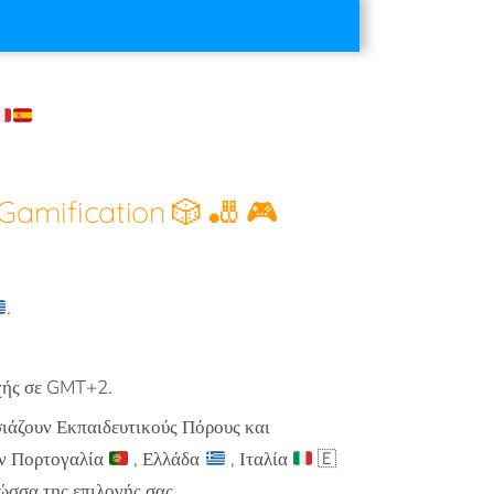
Gamification 🎲 🎳 🎮
.
οχής σε GMT+2.
ιάζουν Εκπαιδευτικούς Πόρους και
ην Πορτογαλία
, Ελλάδα
, Ιταλία
🇪
ώσσα της επιλογής σας.