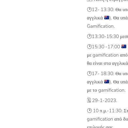
🕑
12- 13:30: Θα υπ
αγγλικά
). Θα υπ
Gamification.
🕑13:30-15:30 μεση
🕑
15:30 -17:00
με gamification απ
θα είναι στα αγγλικ
🕑
17- 18:30: Θα υπ
αγγλικά
). Θα υπ
με το gamification.
🗓️ 29-1-2023.
🕑 10 π.μ.-11:30: 
gamification από δι
επιλογής σας.