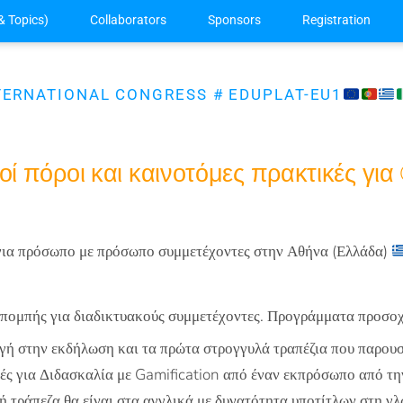
& Topics)
Collaborators
Sponsors
Registration
TERNATIONAL CONGRESS # EDUPLAT-EU1
οί πόροι και καινοτόμες πρακτικές για 
ια πρόσωπο με πρόσωπο συμμετέχοντες στην Αθήνα (Ελλάδα)
κπομπής για διαδικτυακούς συμμετέχοντες. Προγράμματα προσ
ή στην εκδήλωση και τα πρώτα στρογγυλά τραπέζια που παρουσ
ές για Διδασκαλία με Gamification από έναν εκπρόσωπο από τ
ή τράπεζα θα είναι στα αγγλικά με δυνατότητα υποτίτλων στη γλ