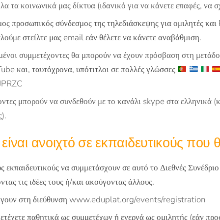
λα τα κοινωνικά μας δίκτυα (ιδανικό για να κάνετε επαφές, να σ
ος προσωπικός σύνδεσμος της τηλεδιάσκεψης για ομιλητές και
ούμε στείλτε μας email εάν θέλετε να κάνετε αναβάθμιση.
μένοι συμμετέχοντες θα μπορούν να έχουν πρόσβαση στη μετάδο
uTube
και, ταυτόχρονα, υπότιτλοι σε πολλές γλώσσες
t/JPRZC
οντες μπορούν να συνδεθούν με το κανάλι skype στα ελληνικά 
).
 είναι ανοιχτό σε εκπαιδευτικούς που
ς εκπαιδευτικούς να συμμετάσχουν σε αυτό το Διεθνές Συνέδρι
ντας τις ιδέες τους ή/και ακούγοντας άλλους.
ίγουν στη διεύθυνση
www.eduplat.org/events/registration
τέχετε παθητικά ως συμμετέχων ή ενεργά ως ομιλητής (εάν προ