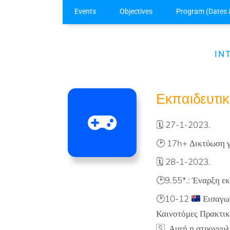
Events
Objectives
Program (Dates 
IN
Εκπαιδευτικ
🗓️ 27-1-2023.
🕑
17h+ Δικτύωση γ
🗓️ 28-1-2023.
🕑9.55*.: Έναρξη ε
🕑
10-12
Εισαγωγ
Καινοτόμες Πρακτικ
🇸
. Αυτή η στρογγυλ